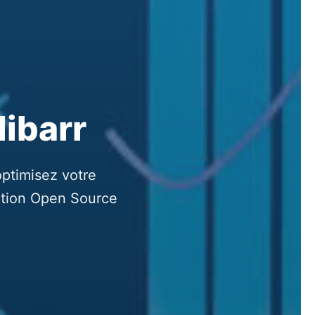
libarr
optimisez votre
lution Open Source