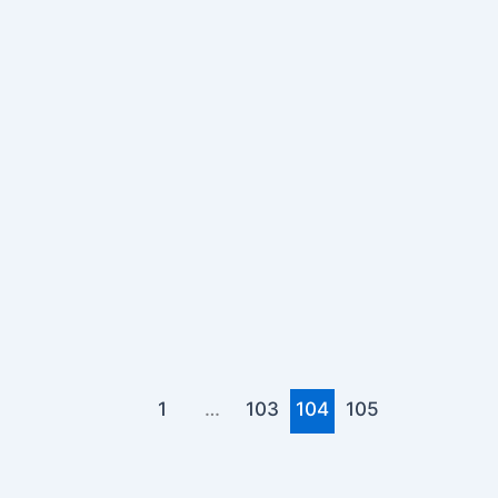
1
…
103
104
105