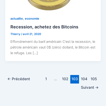
,
actualite
economie
Recession, achetez des Bitcoins
Thierry
/
avril 21, 2020
Effondrement du baril américain C’est la recession, le
pétrole américain vaut 0$ (zéro) dollard, le Bitcoin est
le refuge. Les […]
←
Précédent
1
…
102
103
104
105
Suivant
→