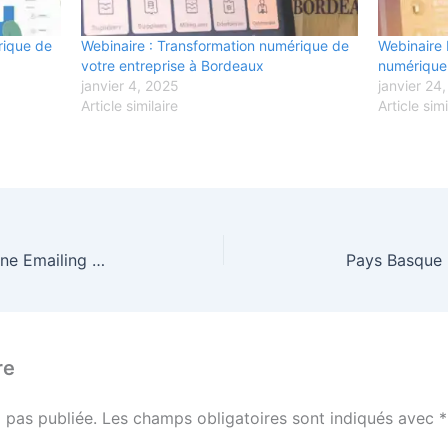
rique de
Webinaire : Transformation numérique de
Webinaire 
votre entreprise à Bordeaux
numérique 
janvier 4, 2025
janvier 24
Article similaire
Article simi
Bordeaux : Réussir votre Campagne Emailing avec Dolibarr
Pays Basque : 
re
 pas publiée.
Les champs obligatoires sont indiqués avec
*