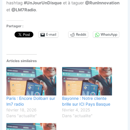
hashtag
#UnJourUnDisque
et à taguer
@RunInnovation
et
@LM7Radio
.
Partager :
E-mail
Reddit
WhatsApp
Articles similaires
Paris : Encore Dolibarr sur
Bayonne : Notre cliente
lm7 radio
brille sur ICI Pays Basque
février 18, 2026
février 4, 2025
Dans "actualite"
Dans "actualite"