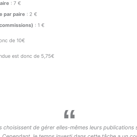
aire
: 7 €
e par paire
: 2 €
 commissions)
: 1 €
donc de 10€
endue est donc de 5,75€
 choisissent de gérer elles-mêmes leurs publications 
 Cependant, le temps investi dans cette tâche a un co