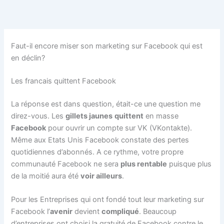
Aller
au
contenu
Faut-il encore miser son marketing sur Facebook qui est
en déclin?
Les francais quittent Facebook
La réponse est dans question, était-ce une question me
direz-vous. Les
gillets jaunes
quittent
en masse
Facebook
pour ouvrir un compte sur VK (VKontakte).
Même aux Etats Unis Facebook constate des pertes
quotidiennes d’abonnés. A ce rythme, votre propre
communauté Facebook ne sera
plus rentable
puisque plus
de la moitié aura été
voir ailleurs
.
Pour les Entreprises qui ont fondé tout leur marketing sur
Facebook l’
avenir
devient
compliqué
. Beaucoup
d’entreprises ont choisi la gratuité de Facebook contre le