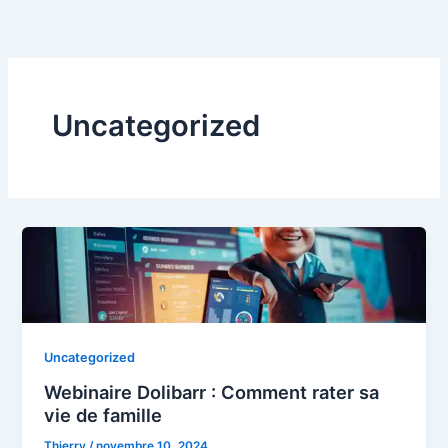
Aller
au
contenu
Uncategorized
Uncategorized
Webinaire Dolibarr : Comment rater sa
vie de famille
Thierry
/
novembre 10, 2024