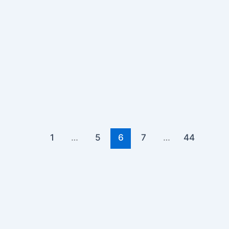
1
…
5
6
7
…
44