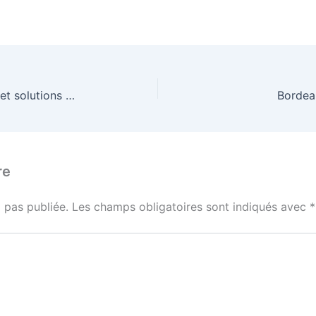
La France en déclin : Perspetives et solutions pour les entreprises
Bordea
re
 pas publiée.
Les champs obligatoires sont indiqués avec
*