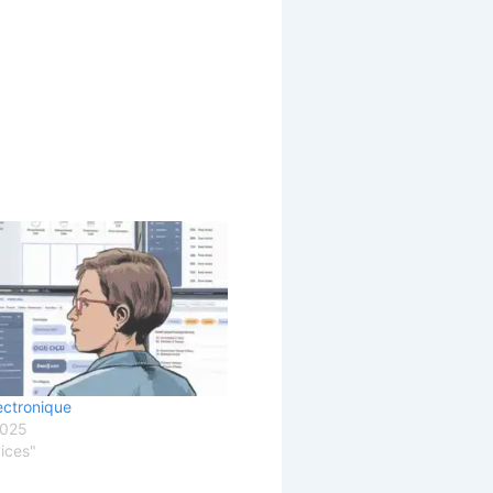
ectronique
2025
ices"