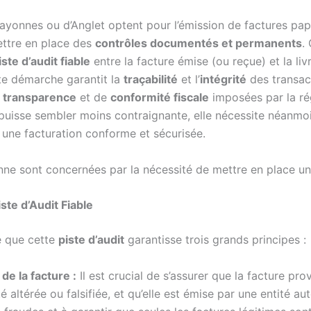
Bayonnes ou d’Anglet optent pour l’émission de factures pa
mettre en place des
contrôles documentés et permanents
.
iste d’audit fiable
entre la facture émise (ou reçue) et la li
tte démarche garantit la
traçabilité
et l’
intégrité
des transac
e
transparence
et de
conformité fiscale
imposées par la ré
 puisse sembler moins contraignante, elle nécessite néanmo
une facturation conforme et sécurisée.
ne sont concernées par la nécessité de mettre en place une 
ste d’Audit Fiable
ge que cette
piste d’audit
garantisse trois grands principes :
 de la facture :
Il est crucial de s’assurer que la facture pro
té altérée ou falsifiée, et qu’elle est émise par une entité aut