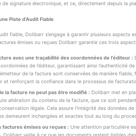
 de signature électronique, et ce, directement depuis la pl
ne Piste d’Audit Fiable
udit fiable, Dolibarr s’engage à garantir plusieurs aspects e
es factures émises ou reçues Dolibarr garantie ces trois aspe
facture avec une traçabilité des coordonnées de l’éditeur :
D
ordonnées de l’éditeur, garantissant ainsi l’authenticité de l
émetteur de la facture sont conservées de manière fiable, fac
eur et renforçant la confiance dans le processus de facturati
e la facture ne peut pas être modifié :
Dolibarr met en pla
ute altération du contenu de la facture, que ce soit penda
onservation légale. Cela assure l’intégrité des données de 
ées demeurent inchangées et exactes tout au long du proce
des factures émises ou reçues :
Une attention particulière est
. Dolibarr veille à ce que les documents restent lisibles d