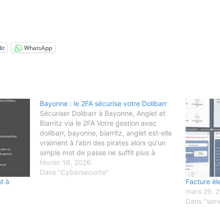
it
WhatsApp
Bayonne : le 2FA sécurise votre Dolibarr
Sécuriser Dolibarr à Bayonne, Anglet et
Biarritz via le 2FA Votre gestion avec
dolibarr, bayonne, biarritz, anglet est-elle
vraiment à l'abri des pirates alors qu'un
simple mot de passe ne suffit plus à
stopper les attaques par force brute de
février 16, 2026
plus en plus fréquentes ? Les entreprises
Dans "Cybersecurite"
t à
Facture él
du Pays Basque…
mars 29, 
Dans "serv