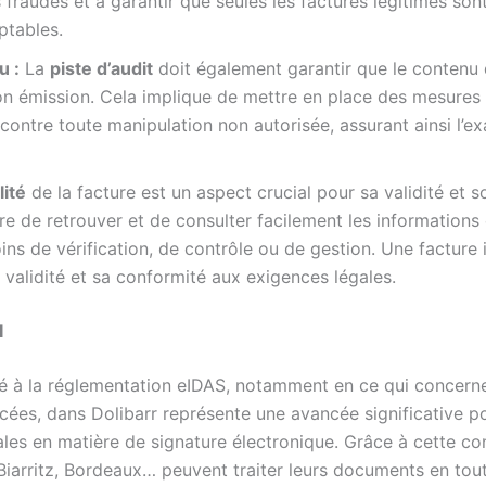
 fraudes et à garantir que seules les factures légitimes so
ptables.
u :
La
piste d’audit
doit également garantir que le contenu d
on émission. Cela implique de mettre en place des mesures
contre toute manipulation non autorisée, assurant ainsi l’exa
ilité
de la facture est un aspect crucial pour sa validité et son
e de retrouver et de consulter facilement les informations
ns de vérification, de contrôle ou de gestion. Une facture 
validité et sa conformité aux exigences légales.
I
té à la réglementation eIDAS, notamment en ce qui concerne
cées, dans Dolibarr représente une avancée significative po
les en matière de signature électronique. Grâce à cette conf
Biarritz, Bordeaux… peuvent traiter leurs documents en tout