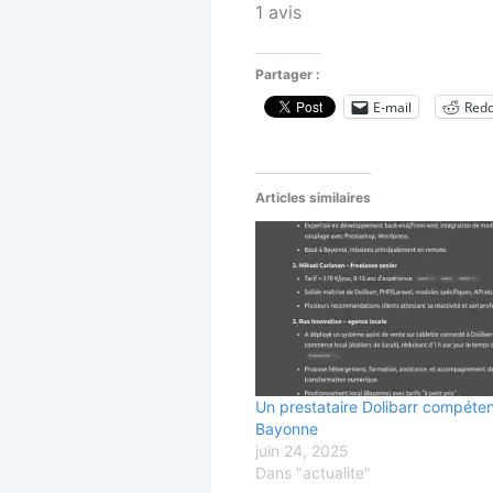
1
avis
Partager :
E-mail
Redd
Articles similaires
Un prestataire Dolibarr compéten
Bayonne
juin 24, 2025
Dans "actualite"