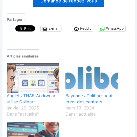
Demande de rendez-vous
Partager :
E-mail
Reddit
WhatsApp
Articles similaires
Anglet : THAF Workwear
Bayonne : Dolibarr peut
utilise Dolibarr
créer des contrats
janvier 26, 2025
mars 13, 2024
Dans "actualite"
Dans "actualite"