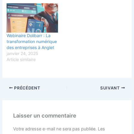
se moderniser, optimiser
leurs processus et rester
compétitives dans un
marché en constante
évolution. Mais comment
s’y prendre pour réussir
Webinaire Dolibarr : La
cette transition digitale
transformation numérique
efficacement et sans…
des entreprises à Anglet
janvier 24, 2025
Article similaire
PRÉCÉDENT
SUIVANT
Laisser un commentaire
Votre adresse e-mail ne sera pas publiée.
Les