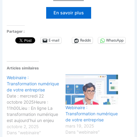
En savoir plus
Partager :
E-mail
Reddit
WhatsApp
Articles similaires
Webinaire :
Transformation numérique
de votre entreprise
Date : mercredi 22
octobre 2025Heure :
Webinaire :
11h00Lieu : En ligne La
Transformation numérique
transformation numérique
de votre entreprise
est aujourd’hui un enjeu
mars 19, 2025
majeur pour les
octobre 2, 2025
Dans "webinaire"
entreprises qui souhaitent
Dans "webinaire"